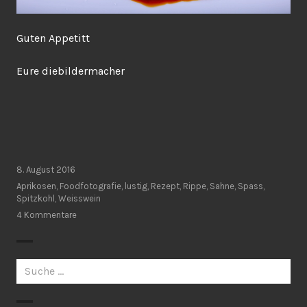
Guten Appetitt
Eure diebildermacher
8. August 2016
Aprikosen
,
Foodfotografie
,
lustig
,
Rezept
,
Rippe
,
Sahne
,
Spass
,
Spitzkohl
,
Weisswein
4 Kommentare
Suche
nach: