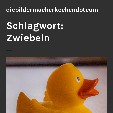
Zum
diebildermacherkochendotcom
Inhalt
springen
Schlagwort:
Zwiebeln