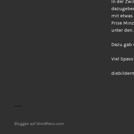
In der Zwi
dazugeben
mit etwas 
Prise Min
unter den 
Dazu gab e
Viel Spas
diebilder
Bloggen auf WordPress.com.