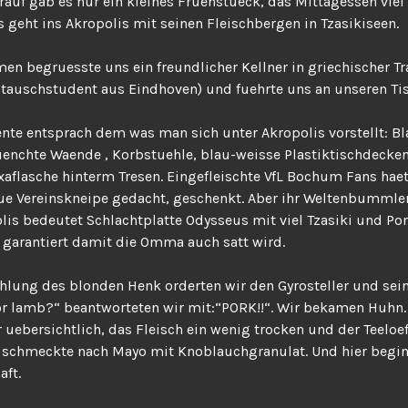
auf gab es nur ein kleines Fruehstueck, das Mittagessen viel 
 geht ins Akropolis mit seinen Fleischbergen in Tzasikiseen.
 begruesste uns ein freundlicher Kellner in griechischer Tr
tauschstudent aus Eindhoven) und fuehrte uns an unseren Tis
nte entsprach dem was man sich unter Akropolis vorstellt: B
enchte Waende , Korbstuehle, blau-weisse Plastiktischdecken
xaflasche hinterm Tresen. Eingefleischte VfL Bochum Fans haet
ue Vereinskneipe gedacht, geschenkt. Aber ihr Weltenbummler
lis bedeutet Schlachtplatte Odysseus mit viel Tzasiki und P
garantiert damit die Omma auch satt wird.
lung des blonden Henk orderten wir den Gyrosteller und sein
r lamb?“ beantworteten wir mit:“PORK!!“. Wir bekamen Huhn. 
 uebersichtlich, das Fleisch ein wenig trocken und der Teeloef
e schmeckte nach Mayo mit Knoblauchgranulat. Und hier begin
aft.