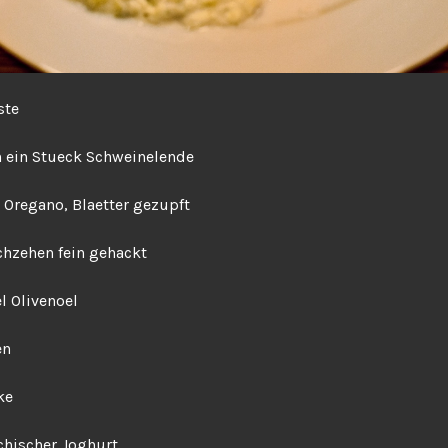
ste
n ein Stueck Schweinelende
 Oregano, Blaetter gezupft
hzehen fein gehackt
el Olivenoel
en
ke
chischer Joghurt