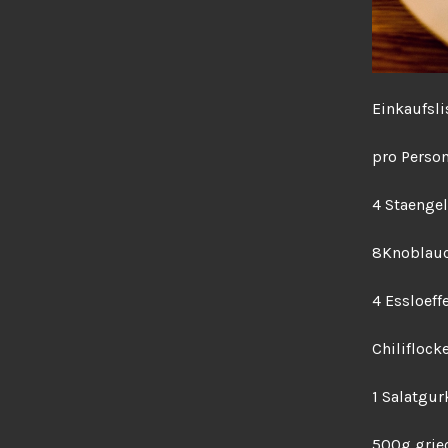
Einkaufsli
pro Perso
4 Staengel
8Knoblauc
4 Essloeff
Chiliflock
1 Salatgur
500g grie