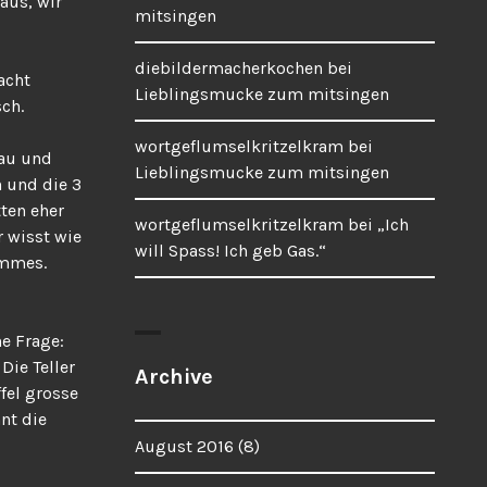
aus, wir
mitsingen
diebildermacherkochen
bei
acht
Lieblingsmucke zum mitsingen
ch.
wortgeflumselkritzelkram
bei
lau und
Lieblingsmucke zum mitsingen
 und die 3
ten eher
wortgeflumselkritzelkram
bei
„Ich
 wisst wie
will Spass! Ich geb Gas.“
ommes.
e Frage:
Die Teller
Archive
fel grosse
nt die
August 2016
(8)