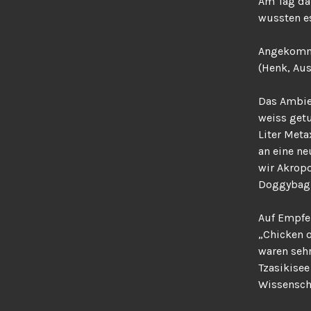
Am Tag dar
wussten es
Angekommen
(Henk, Aus
Das Ambie
weiss getu
Liter Meta
an eine ne
wir Akropo
Doggybag 
Auf Empfeh
„Chicken o
waren sehr
Tzasikise
Wissensch