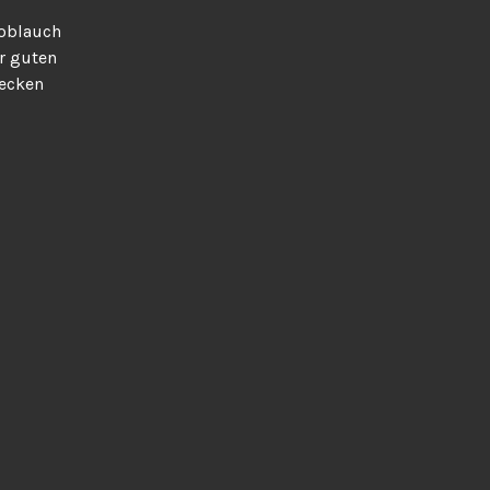
noblauch
r guten
uecken