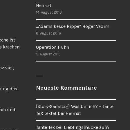
Heimat
14. August 2016
„Adams kesse Rippe“ Roger Vadim
8. August 2016
eche ist
s krachen,
Operation Huhn
5. August 2016
z viel,
Neueste Kommentare
fnung des
[Story-Samstag] Was bin ich? – Tante
ich und
TeX textet
bei
Heimat
Tante Tex
bei
Lieblingsmucke zum