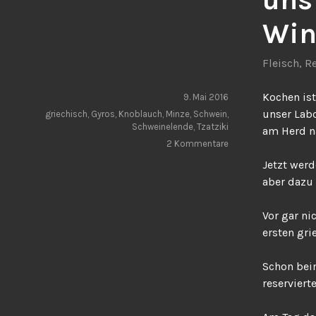
Win
Fleisch
,
R
Kochen ist
9. Mai 2016
unser Lab
griechisch
,
Gyros
,
Knoblauch
,
Minze
,
Schwein
,
Schweinelende
,
Tzatziki
am Herd na
2 Kommentare
Jetzt werd
aber dazu 
Vor gar ni
ersten gri
Schon bei
reserviert