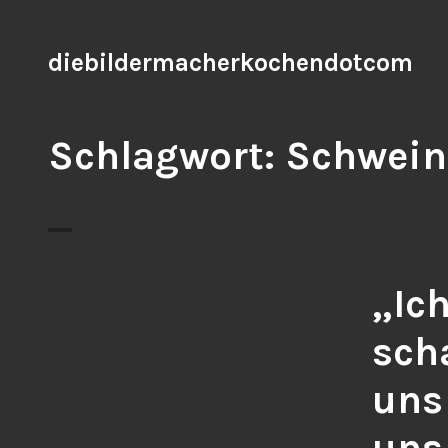
Zum
Inhalt
diebildermacherkochendotcom
springen
Schlagwort: Schwein
„Ic
sch
uns
uns